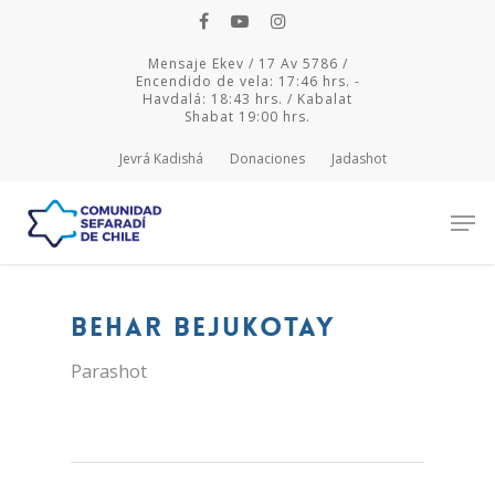
Mensaje Ekev / 17 Av 5786 /
Encendido de vela: 17:46 hrs. -
Havdalá: 18:43 hrs. / Kabalat
Shabat 19:00 hrs.
Jevrá Kadishá
Donaciones
Jadashot
Hit enter to search or ESC to close
Behar Bejukotay
Parashot