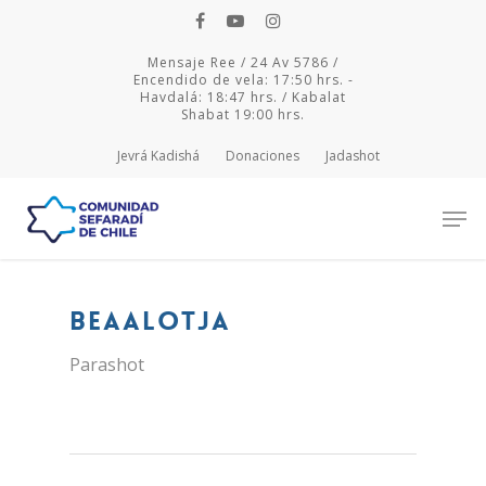
Mensaje Ree / 24 Av 5786 /
Encendido de vela: 17:50 hrs. -
Havdalá: 18:47 hrs. / Kabalat
Shabat 19:00 hrs.
Jevrá Kadishá
Donaciones
Jadashot
Hit enter to search or ESC to close
Beaalotja
Parashot