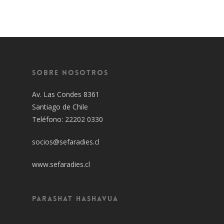
Sobre Nosotros
Av. Las Condes 8361
Santiago de Chile
Teléfono: 22202 0330
socios@sefaradies.cl
www.sefaradies.cl
Parashat Hashavua