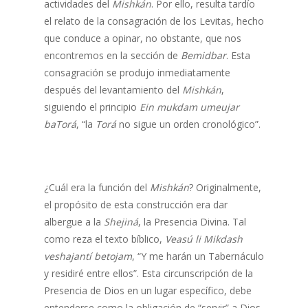
actividades del
Mishkán
. Por ello, resulta tardío
el relato de la consagración de los Levitas, hecho
que conduce a opinar, no obstante, que nos
encontremos en la sección de
Bemidbar
. Esta
consagración se produjo inmediatamente
después del levantamiento del
Mishkán
,
siguiendo el principio
Ein mukdam umeujar
baTorá
, “la
Torá
no sigue un orden cronológico”.
¿Cuál era la función del
Mishkán
? Originalmente,
el propósito de esta construcción era dar
albergue a la
Shejiná
, la Presencia Divina. Tal
como reza el texto bíblico,
Veasú li Mikdash
veshajantí betojam
, “Y me harán un Tabernáculo
y residiré entre ellos”. Esta circunscripción de la
Presencia de Dios en un lugar específico, debe
entenderse como la obligación de “servir” a Dios