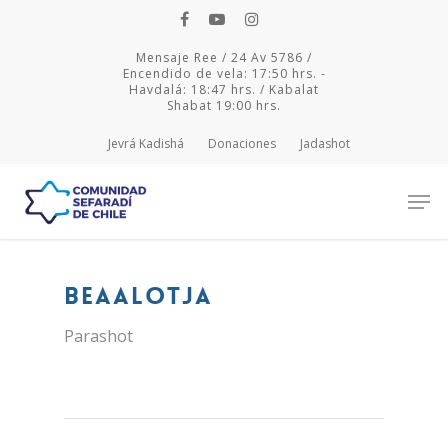
Mensaje Ree / 24 Av 5786 /
Encendido de vela: 17:50 hrs. -
Havdalá: 18:47 hrs. / Kabalat
Shabat 19:00 hrs.
Jevrá Kadishá
Donaciones
Jadashot
Hit enter to search or ESC to close
Beaalotja
Parashot